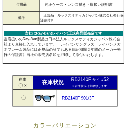
付属品
純正ケース・レンズ拭き・取扱い説明書
正規品 ルックスオティカジャパン株式会社発行保
備考
証書付き
当社はRay-Ban(レイバン)正規商品販売店です
当店扱いのRay-Ban製品は日本法人ルックスオティカジャパン株式会
社より直接仕入れしています。 レイバンサングラス レイバンメガ
ネフレーム製品には正規品の証でもある保証期間２年間のメーカー発
行の保証書に当社の販売店名印を押印して添付いたします。
RB2140F
52
在庫
サイズ
在庫状況
〇 ×
※在庫状況は変動致します
〇
RB2140F 901/3F
カラーバリエーション