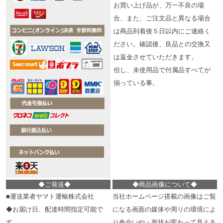
お買い上げ品が、万一不良の場
合、また、ご注文品と異なる場合
は商品到着後５日以内にご連絡く
ださい。確認後、良品との交換又
は返金させていただきます。
但し、未使用品で付属品すべてが
揃っている事。
◆
ご発送
◆
◆
商品画像について
◆
■運送業者ヤマト運輸株式会社
当社ホームページ搭載の画像はご覧
◆お届け日、配達時間指定可能で
になる画面の媒体や周りの環境によ
す。
り色合いや・形状が変わって見える