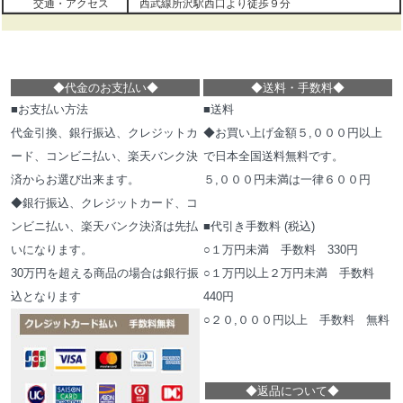
交通・アクセス
西武線所沢駅西口より徒歩９分
◆代金のお支払い
◆
◆
送料・手数料
◆
■お支払い方法
■送料
代金引換、銀行振込、クレジットカ
◆お買い上げ金額５,０００円以上
ード、コンビニ払い、楽天バンク決
で日本全国送料無料です。
済からお選び出来ます。
５,０００円未満は一律６００円
◆銀行振込、クレジットカード、コ
ンビニ払い、楽天バンク決済は先払
■代引き手数料 (税込)
いになります。
○１万円未満 手数料 330円
30万円を超える商品の場合は銀行振
○１万円以上２万円未満 手数料
込となります
440円
○２０,０００円以上 手数料 無料
◆
返品について
◆