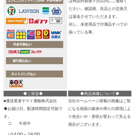
は商品到着後５日以内にご連絡く
ださい。確認後、良品との交換又
は返金させていただきます。
但し、未使用品で付属品すべてが
揃っている事。
◆
ご発送
◆
◆
商品画像について
◆
■運送業者ヤマト運輸株式会社
当社ホームページ搭載の画像はご覧
◆お届け日、配達時間指定可能で
になる画面の媒体や周りの環境によ
す。
り色合いや・形状が変わって見える
□ 午前中
場合がございます。
14:00～16:00
□