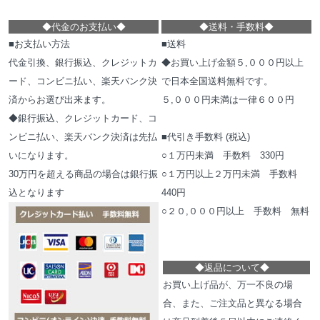
◆代金のお支払い
◆
◆
送料・手数料
◆
■お支払い方法
■送料
代金引換、銀行振込、クレジットカ
◆お買い上げ金額５,０００円以上
ード、コンビニ払い、楽天バンク決
で日本全国送料無料です。
済からお選び出来ます。
５,０００円未満は一律６００円
◆銀行振込、クレジットカード、コ
ンビニ払い、楽天バンク決済は先払
■代引き手数料 (税込)
いになります。
○１万円未満 手数料 330円
30万円を超える商品の場合は銀行振
○１万円以上２万円未満 手数料
込となります
440円
○２０,０００円以上 手数料 無料
◆
返品について
◆
お買い上げ品が、万一不良の場
合、また、ご注文品と異なる場合