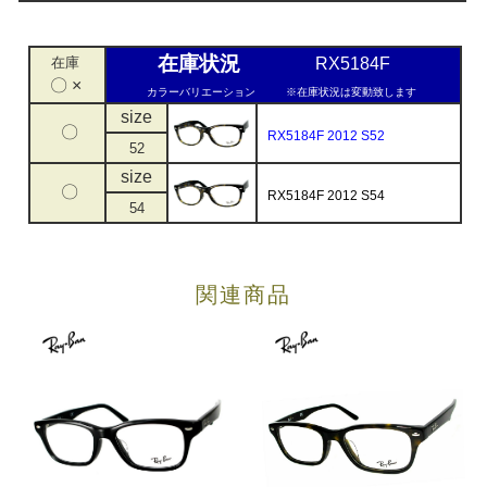
在庫状況
在庫
RX5184F
〇 ×
カラーバリエーション
※在庫状況は変動致します
size
〇
RX5184F 2012 S52
52
size
〇
RX5184F 2012 S54
54
関連商品