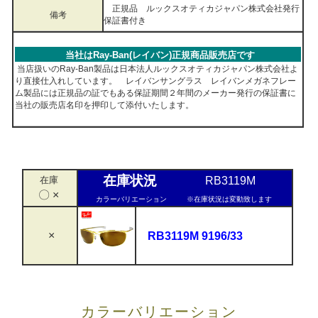
正規品 ルックスオティカジャパン株式会社発行
備考
保証書付き
当社はRay-Ban(レイバン)正規商品販売店です
当店扱いのRay-Ban製品は日本法人ルックスオティカジャパン株式会社よ
り直接仕入れしています。 レイバンサングラス レイバンメガネフレー
ム製品には正規品の証でもある保証期間２年間のメーカー発行の保証書に
当社の販売店名印を押印して添付いたします。
在庫状況
在庫
RB3119M
〇 ×
カラーバリエーション
※在庫状況は変動致します
×
RB3119M 9196/33
カラーバリエーション