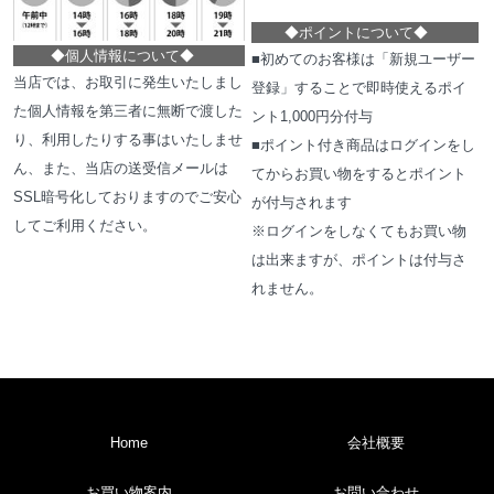
◆
ポイントについて
◆
◆
個人情報について
◆
■初めてのお客様は「新規ユーザー
当店では、お取引に発生いたしまし
登録」することで即時使えるポイ
た個人情報を第三者に無断で渡した
ント1,000円分付与
り、利用したりする事はいたしませ
■ポイント付き商品はログインをし
ん、また、当店の送受信メールは
てからお買い物をするとポイント
SSL暗号化しておりますのでご安心
が付与されます
してご利用ください。
※ログインをしなくてもお買い物
は出来ますが、ポイントは付与さ
れません。
Home
会社概要
お買い物案内
お問い合わせ