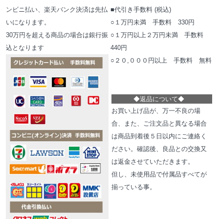
ンビニ払い、楽天バンク決済は先払
■代引き手数料 (税込)
いになります。
○１万円未満 手数料 330円
30万円を超える商品の場合は銀行振
○１万円以上２万円未満 手数料
込となります
440円
○２０,０００円以上 手数料 無料
◆
返品について
◆
お買い上げ品が、万一不良の場
合、また、ご注文品と異なる場合
は商品到着後５日以内にご連絡く
ださい。確認後、良品との交換又
は返金させていただきます。
但し、未使用品で付属品すべてが
揃っている事。