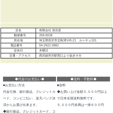
店名
有限会社 清光堂
郵便番号
359-0038
所在地
埼玉県所沢市北秋津145-21 ルーチェ101
電話番号
04-2922-3982
定休日
木曜日
交通・アクセス
西武線所沢駅西口より徒歩９分
◆代金のお支払い
◆
◆
送料・手数料
◆
■お支払い方法
■送料
代金引換、銀行振込、クレジットカ
◆お買い上げ金額５,０００円以上
ード、コンビニ払い、楽天バンク決
で日本全国送料無料です。
済からお選び出来ます。
５,０００円未満は一律６００円
◆銀行振込、クレジットカード、コ