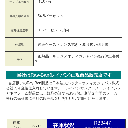
145mm
テンプルの長さ
54.8パーセント
可視光線透過率
0.1パーセント以内
紫外線透過率
純正ケース・レンズ拭き・取り扱い説明書
付属品
正規品 ルックスオティカジャパン発行保証書付
備考
き
当社はRay-Ban(レイバン)正規商品販売店です
当店扱いのRay-Ban製品は日本法人ルックスオティカジャパン株式
会社より直接仕入れしています。 レイバンサングラス レイバンメ
ガネフレーム製品には正規品の証でもある保証期間２年間のメーカー
発行の保証書に当社の販売店名印を押印して添付いたします。
在庫
RB3447
在庫状況
size