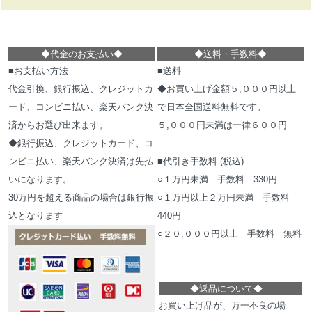
◆代金のお支払い
◆
◆
送料・手数料
◆
■お支払い方法
■送料
代金引換、銀行振込、クレジットカ
◆お買い上げ金額５,０００円以上
ード、コンビニ払い、楽天バンク決
で日本全国送料無料です。
済からお選び出来ます。
５,０００円未満は一律６００円
◆銀行振込、クレジットカード、コ
ンビニ払い、楽天バンク決済は先払
■代引き手数料 (税込)
いになります。
○１万円未満 手数料 330円
30万円を超える商品の場合は銀行振
○１万円以上２万円未満 手数料
込となります
440円
○２０,０００円以上 手数料 無料
◆
返品について
◆
お買い上げ品が、万一不良の場