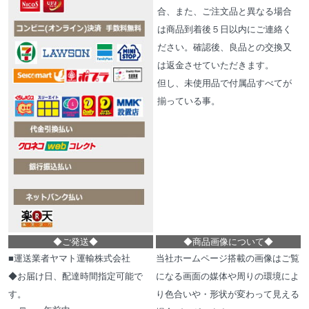
合、また、ご注文品と異なる場合
は商品到着後５日以内にご連絡く
ださい。確認後、良品との交換又
は返金させていただきます。
但し、未使用品で付属品すべてが
揃っている事。
◆
ご発送
◆
◆
商品画像について
◆
■運送業者ヤマト運輸株式会社
当社ホームページ搭載の画像はご覧
◆お届け日、配達時間指定可能で
になる画面の媒体や周りの環境によ
す。
り色合いや・形状が変わって見える