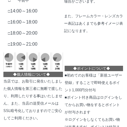
□ 午前中
場合がございます。
14:00～16:00
□
また、フレームカラー・レンズカラ
16:00～18:00
□
ー表記はあくまでも参考イメージ表
記になります。
18:00～20:00
□
19:00～21:00
□
◆
ポイントについて
◆
◆
個人情報について
◆
■初めてのお客様は「新規ユーザー
当店では、お取引に発生いたしまし
登録」することで即時使えるポイ
た個人情報を第三者に無断で渡した
ント1,000円分付与
り、利用したりする事はいたしませ
■ポイント付き商品はログインをし
ん、また、当店の送受信メールは
てからお買い物をするとポイント
SSL暗号化しておりますのでご安心
が付与されます
してご利用ください。
※ログインをしなくてもお買い物
は出来ますが、ポイントは付与さ