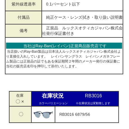
紫外線透過率
0.1パーセント以下
付属品
純正ケース・レンズ拭き・取り扱い説明書
正規品 ルックスオティカジャパン株式会
備考
社発行保証書付き
当社はRay-Ban(レイバン)正規商品販売店です
当店扱いのRay-Ban製品は日本法人ルックスオティカジャパン株式会社よ
り直接仕入れしています。 レイバンサングラス レイバンメガネフレー
ム製品には正規品の証でもある保証期間２年間のメーカー発行の保証書に
当社の販売店名印を押印して添付いたします。
在庫状況
在庫
RB3016
〇 ×
カラーバリエーション
※在庫状況は変動致します
〇
RB3016 6879/56