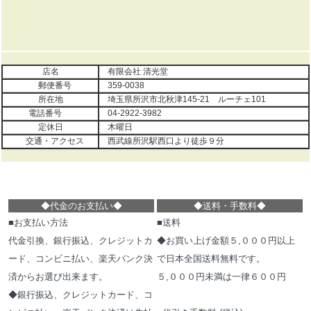
店名
有限会社 清光堂
郵便番号
359-0038
所在地
埼玉県所沢市北秋津145-21 ルーチェ101
電話番号
04-2922-3982
定休日
木曜日
交通・アクセス
西武線所沢駅西口より徒歩９分
◆代金のお支払い
◆
◆
送料・手数料
◆
■お支払い方法
■送料
代金引換、銀行振込、クレジットカ
◆お買い上げ金額５,０００円以上
ード、コンビニ払い、楽天バンク決
で日本全国送料無料です。
済からお選び出来ます。
５,０００円未満は一律６００円
◆銀行振込、クレジットカード、コ