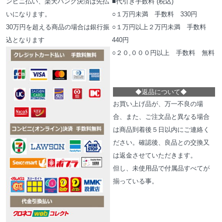
ンビニ払い、楽天バンク決済は先払
■代引き手数料 (税込)
いになります。
○１万円未満 手数料 330円
30万円を超える商品の場合は銀行振
○１万円以上２万円未満 手数料
込となります
440円
○２０,０００円以上 手数料 無料
◆
返品について
◆
お買い上げ品が、万一不良の場
合、また、ご注文品と異なる場合
は商品到着後５日以内にご連絡く
ださい。確認後、良品との交換又
は返金させていただきます。
但し、未使用品で付属品すべてが
揃っている事。