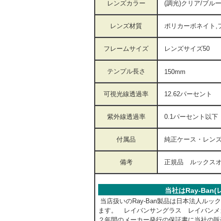
レンズカラー
(調光)クリア/ブル
レンズ材質
ポリカーボネイト,
フレームサイズ
レンズサイズ50
テンプル長さ
150mm
可視光線透過率
12.62パーセント
紫外線透過率
0.1パーセント以下
付属品
純正ケース・レン
備考
正規品 ルックスオ
当社はRay-Ba
当店扱いのRay-Ban製品は日本法人ル
ます。 レイバンサングラス レイバンメ
２年間のメーカー発行の保証書に当社の販