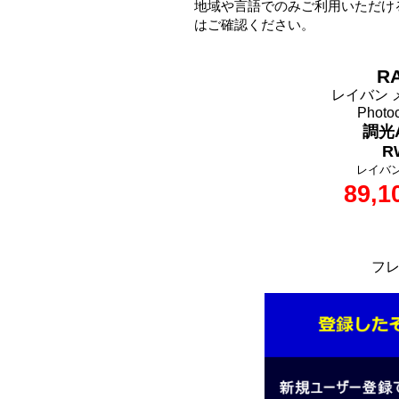
地域や言語でのみご利用いただけ
はご確認ください。
RA
レイバン メタ
Photoc
調光
R
レイバ
89,1
フレ