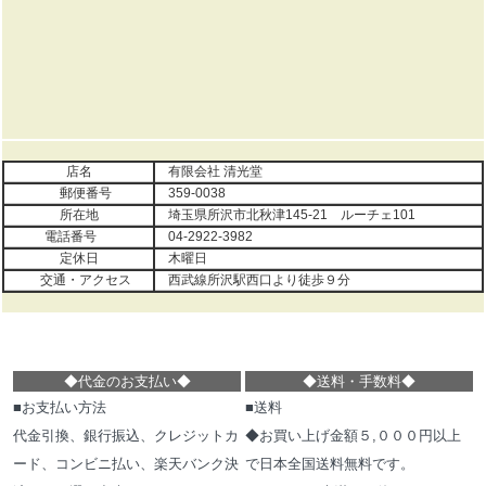
店名
有限会社 清光堂
郵便番号
359-0038
所在地
埼玉県所沢市北秋津145-21 ルーチェ101
電話番号
04-2922-3982
定休日
木曜日
交通・アクセス
西武線所沢駅西口より徒歩９分
◆代金のお支払い
◆
◆
送料・手数料
◆
■お支払い方法
■送料
代金引換、銀行振込、クレジットカ
◆お買い上げ金額５,０００円以上
ード、コンビニ払い、楽天バンク決
で日本全国送料無料です。