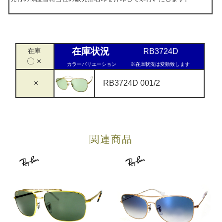
在庫状況
在庫
RB3724D
〇 ×
カラーバリエーション
※在庫状況は変動致します
×
RB3724D 001/2
関連商品