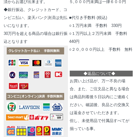
済からお選び出来ます。
５,０００円未満は一律６００円
◆銀行振込、クレジットカード、コ
ンビニ払い、楽天バンク決済は先払
■代引き手数料 (税込)
いになります。
○１万円未満 手数料 330円
30万円を超える商品の場合は銀行振
○１万円以上２万円未満 手数料
込となります
440円
○２０,０００円以上 手数料 無料
◆
返品について
◆
お買い上げ品が、万一不良の場
合、また、ご注文品と異なる場合
は商品到着後５日以内にご連絡く
ださい。確認後、良品との交換又
は返金させていただきます。
但し、未使用品で付属品すべてが
揃っている事。