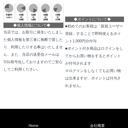
◆
ポイントについて
◆
◆
個人情報について
◆
■初めてのお客様は「新規ユーザー
当店では、お取引に発生いたしまし
登録」することで即時使えるポイ
た個人情報を第三者に無断で渡した
ント1,000円分付与
り、利用したりする事はいたしませ
■ポイント付き商品はログインをし
ん、また、当店の送受信メールは
てからお買い物をするとポイント
SSL暗号化しておりますのでご安心
が付与されます
してご利用ください。
※ログインをしなくてもお買い物
は出来ますが、ポイントは付与さ
れません。
Home
会社概要