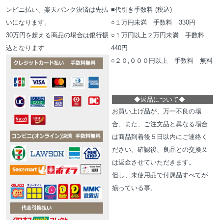
ンビニ払い、楽天バンク決済は先払
■代引き手数料 (税込)
いになります。
○１万円未満 手数料 330円
30万円を超える商品の場合は銀行振
○１万円以上２万円未満 手数料
込となります
440円
○２０,０００円以上 手数料 無料
◆
返品について
◆
お買い上げ品が、万一不良の場
合、また、ご注文品と異なる場合
は商品到着後５日以内にご連絡く
ださい。確認後、良品との交換又
は返金させていただきます。
但し、未使用品で付属品すべてが
揃っている事。