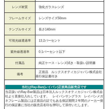
レンズ材質
強化ガラス
レンズ
フレームサイズ
レンズサイズ50mm
テンプルサイズ
長さ140mm
可視光線透過率
13.2パーセント
紫外線透過率
0.1パーセント以下
付属品
純正ケース・レンズ拭き・取扱い説明書
正規品 ルックスオティカジャパン株式会社
備考
発行保証書付き
当社はRay-Ban(レイバン)正規商品販売店です
当店扱いのRay-Ban製品は日本法人ルックスオティカジャパン株式会
社より直接仕入れしています。 レイバンサングラス レイバンメガ
ネフレーム製品には正規品の証でもある保証期間２年間のメーカー発
行の保証書に当社の販売店名印を押印して添付いたします。