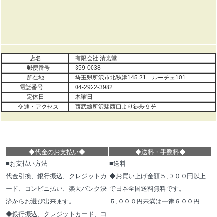
店名
有限会社 清光堂
郵便番号
359-0038
所在地
埼玉県所沢市北秋津145-21 ルーチェ101
電話番号
04-2922-3982
定休日
木曜日
交通・アクセス
西武線所沢駅西口より徒歩９分
◆代金のお支払い
◆
◆
送料・手数料
◆
■お支払い方法
■送料
代金引換、銀行振込、クレジットカ
◆お買い上げ金額５,０００円以上
ード、コンビニ払い、楽天バンク決
で日本全国送料無料です。
済からお選び出来ます。
５,０００円未満は一律６００円
◆銀行振込、クレジットカード、コ