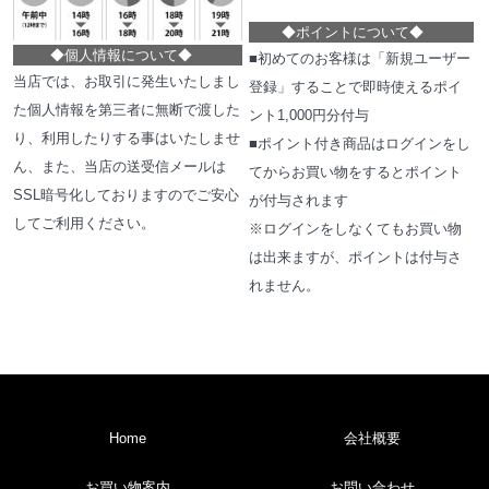
◆
ポイントについて
◆
◆
個人情報について
◆
■初めてのお客様は「新規ユーザー
当店では、お取引に発生いたしまし
登録」することで即時使えるポイ
た個人情報を第三者に無断で渡した
ント1,000円分付与
り、利用したりする事はいたしませ
■ポイント付き商品はログインをし
ん、また、当店の送受信メールは
てからお買い物をするとポイント
SSL暗号化しておりますのでご安心
が付与されます
してご利用ください。
※ログインをしなくてもお買い物
は出来ますが、ポイントは付与さ
れません。
Home
会社概要
お買い物案内
お問い合わせ