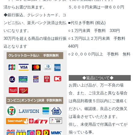
済からお選び出来ます。
５,０００円未満は一律６００円
◆銀行振込、クレジットカード、コ
ンビニ払い、楽天バンク決済は先払
■代引き手数料 (税込)
いになります。
○１万円未満 手数料 330円
30万円を超える商品の場合は銀行振
○１万円以上２万円未満 手数料
込となります
440円
○２０,０００円以上 手数料 無料
◆
返品について
◆
お買い上げ品が、万一不良の場
合、また、ご注文品と異なる場合
は商品到着後５日以内にご連絡く
ださい。確認後、良品との交換又
は返金させていただきます。
但し、未使用品で付属品すべてが
揃っている事。