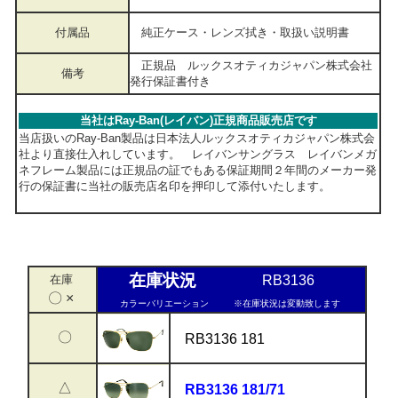
付属品
純正ケース・レンズ拭き・取扱い説明書
正規品 ルックスオティカジャパン株式会社
備考
発行保証書付き
当社はRay-Ban(レイバン)正規商品販売店です
当店扱いのRay-Ban製品は日本法人ルックスオティカジャパン株式会
社より直接仕入れしています。 レイバンサングラス レイバンメガ
ネフレーム製品には正規品の証でもある保証期間２年間のメーカー発
行の保証書に当社の販売店名印を押印して添付いたします。
在庫状況
在庫
RB3136
〇 ×
カラーバリエーション
※在庫状況は変動致します
〇
RB3136 181
△
RB3136 181/71