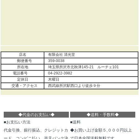
店名
有限会社 清光堂
郵便番号
359-0038
所在地
埼玉県所沢市北秋津145-21 ルーチェ101
電話番号
04-2922-3982
定休日
木曜日
交通・アクセス
西武線所沢駅西口より徒歩９分
◆代金のお支払い
◆
◆
送料・手数料
◆
■お支払い方法
■送料
代金引換、銀行振込、クレジットカ
◆お買い上げ金額５,０００円以上
ード、コンビニ払い、楽天バンク決
で日本全国送料無料です。