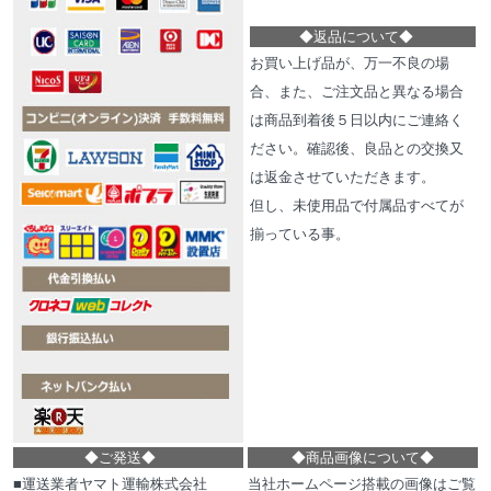
◆
返品について
◆
お買い上げ品が、万一不良の場
合、また、ご注文品と異なる場合
は商品到着後５日以内にご連絡く
ださい。確認後、良品との交換又
は返金させていただきます。
但し、未使用品で付属品すべてが
揃っている事。
◆
ご発送
◆
◆
商品画像について
◆
■運送業者ヤマト運輸株式会社
当社ホームページ搭載の画像はご覧