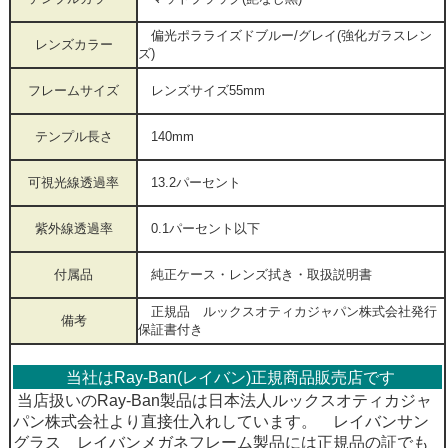
偏光ポラライズドブルー/グレイ(強化ガラスレン
レンズカラー
ズ)
フレームサイズ
レンズサイズ55mm
テンプル長さ
140mm
可視光線透過率
13.2パーセント
紫外線透過率
0.1パーセント以下
付属品
純正ケース・レンズ拭き・取扱説明書
正規品 ルックスオティカジャパン株式会社発行
備考
保証書付き
当社はRay-Ban(レイバン)正規商品販売店です
当店扱いのRay-Ban製品は日本法人ルックスオティカジャ
パン株式会社より直接仕入れしています。 レイバンサン
グラス レイバンメガネフレーム製品には正規品の証でも