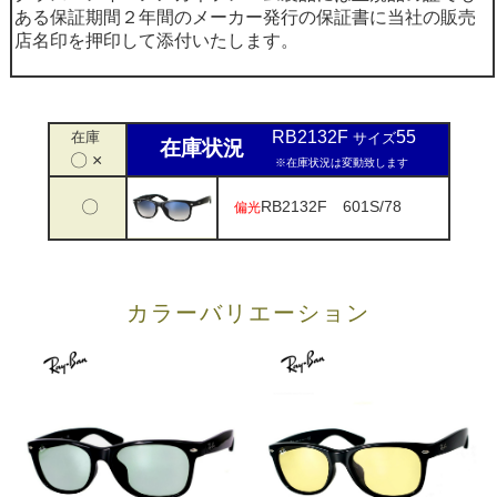
ある保証期間２年間のメーカー発行の保証書に当社の販売
店名印を押印して添付いたします。
RB2132F
55
在庫
サイズ
在庫状況
〇 ×
※在庫状況は変動致します
〇
RB2132F 601S/78
偏光
カラーバリエーション