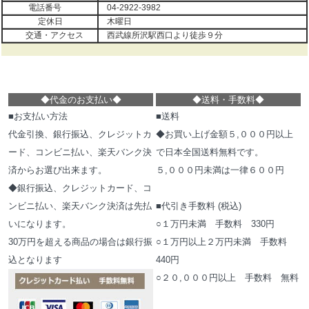
電話番号
04-2922-3982
定休日
木曜日
交通・アクセス
西武線所沢駅西口より徒歩９分
◆代金のお支払い
◆
◆
送料・手数料
◆
■お支払い方法
■送料
代金引換、銀行振込、クレジットカ
◆お買い上げ金額５,０００円以上
ード、コンビニ払い、楽天バンク決
で日本全国送料無料です。
済からお選び出来ます。
５,０００円未満は一律６００円
◆銀行振込、クレジットカード、コ
ンビニ払い、楽天バンク決済は先払
■代引き手数料 (税込)
いになります。
○１万円未満 手数料 330円
30万円を超える商品の場合は銀行振
○１万円以上２万円未満 手数料
込となります
440円
○２０,０００円以上 手数料 無料