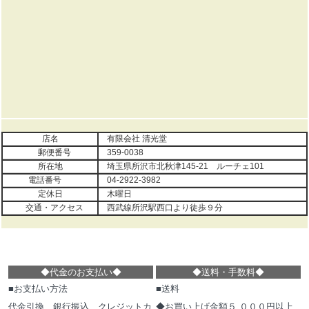
店名
有限会社 清光堂
郵便番号
359-0038
所在地
埼玉県所沢市北秋津145-21 ルーチェ101
電話番号
04-2922-3982
定休日
木曜日
交通・アクセス
西武線所沢駅西口より徒歩９分
◆代金のお支払い
◆
◆
送料・手数料
◆
■お支払い方法
■送料
代金引換、銀行振込、クレジットカ
◆お買い上げ金額５,０００円以上