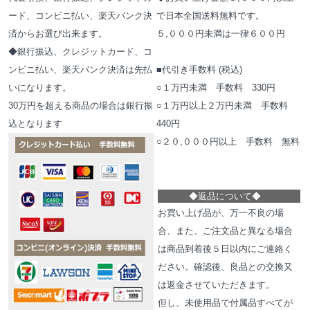
ード、コンビニ払い、楽天バンク決
で日本全国送料無料です。
済からお選び出来ます。
５,０００円未満は一律６００円
◆銀行振込、クレジットカード、コ
ンビニ払い、楽天バンク決済は先払
■代引き手数料 (税込)
いになります。
○１万円未満 手数料 330円
30万円を超える商品の場合は銀行振
○１万円以上２万円未満 手数料
込となります
440円
○２０,０００円以上 手数料 無料
◆
返品について
◆
お買い上げ品が、万一不良の場
合、また、ご注文品と異なる場合
は商品到着後５日以内にご連絡く
ださい。確認後、良品との交換又
は返金させていただきます。
但し、未使用品で付属品すべてが