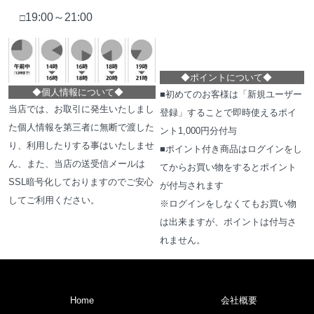
19:00～21:00
□
◆
ポイントについて
◆
◆
個人情報について
◆
■初めてのお客様は「新規ユーザー
当店では、お取引に発生いたしまし
登録」することで即時使えるポイ
た個人情報を第三者に無断で渡した
ント1,000円分付与
り、利用したりする事はいたしませ
■ポイント付き商品はログインをし
ん、また、当店の送受信メールは
てからお買い物をするとポイント
SSL暗号化しておりますのでご安心
が付与されます
してご利用ください。
※ログインをしなくてもお買い物
は出来ますが、ポイントは付与さ
れません。
Home
会社概要