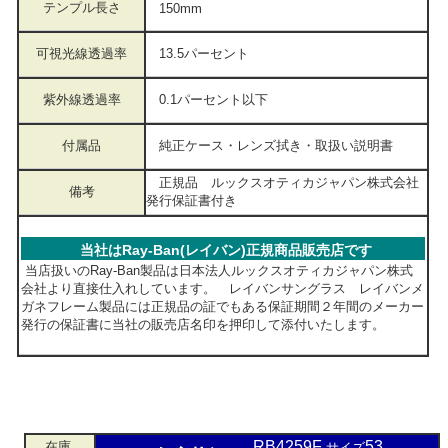
テンプル長さ
150mm
可視光線透過率
13.5パーセント
紫外線透過率
0.1パーセント以下
付属品
純正ケース・レンズ拭き・取扱い説明書
正規品 ルックスオティカジャパン株式会社
備考
発行保証書付き
当社はRay-Ban(レイバン)正規商品販売店です
当店扱いのRay-Ban製品は日本法人ルックスオティカジャパン株式
会社より直接仕入れしています。 レイバンサングラス レイバンメ
ガネフレーム製品には正規品の証でもある保証期間２年間のメーカー
発行の保証書に当社の販売店名印を押印して添付いたします。
RB4259F
53
在庫
サイズ