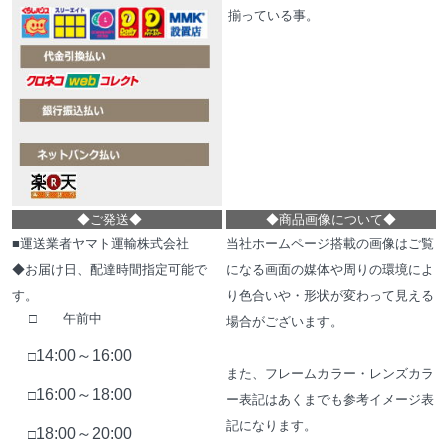
揃っている事。
◆
ご発送
◆
◆
商品画像について
◆
■運送業者ヤマト運輸株式会社
当社ホームページ搭載の画像はご覧
◆お届け日、配達時間指定可能で
になる画面の媒体や周りの環境によ
す。
り色合いや・形状が変わって見える
□ 午前中
場合がございます。
14:00～16:00
□
また、フレームカラー・レンズカラ
16:00～18:00
□
ー表記はあくまでも参考イメージ表
記になります。
18:00～20:00
□