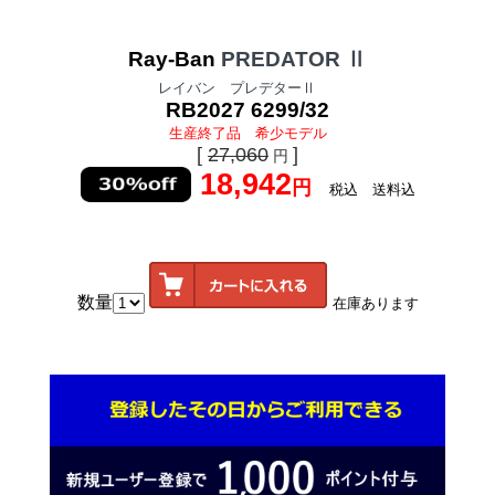
Ray-Ban
PREDATOR
Ⅱ
レイバン プレデターⅡ
RB2027 6299/32
生産終了品 希少モデル
[
27,060
]
円
18,942
円
税込 送料込
数量
在庫あります