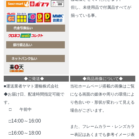
但し、未使用品で付属品すべてが
揃っている事。
◆
ご発送
◆
◆
商品画像について
◆
■運送業者ヤマト運輸株式会社
当社ホームページ搭載の画像はご覧
◆お届け日、配達時間指定可能で
になる画面の媒体や周りの環境によ
す。
り色合いや・形状が変わって見える
□ 午前中
場合がございます。
14:00～16:00
□
また、フレームカラー・レンズカラ
16:00～18:00
□
ー表記はあくまでも参考イメージ表