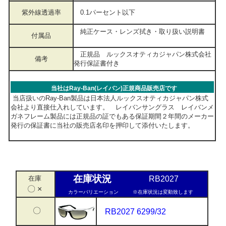
紫外線透過率
0.1パーセント以下
純正ケース・レンズ拭き・取り扱い説明書
付属品
正規品 ルックスオティカジャパン株式会社
備考
発行保証書付き
当社はRay-Ban(レイバン)正規商品販売店です
当店扱いのRay-Ban製品は日本法人ルックスオティカジャパン株式
会社より直接仕入れしています。 レイバンサングラス レイバンメ
ガネフレーム製品には正規品の証でもある保証期間２年間のメーカー
発行の保証書に当社の販売店名印を押印して添付いたします。
在庫状況
在庫
RB2027
〇 ×
カラーバリエーション
※在庫状況は変動致します
〇
RB2027 6299/32