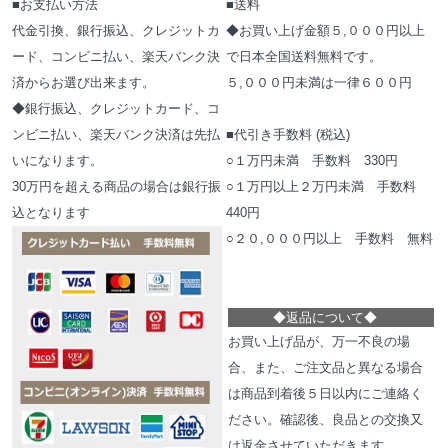
■お支払い方法
■送料
代金引換、銀行振込、クレジットカ
◆お買い上げ金額５,０００円以上
ード、コンビニ払い、楽天バンク決
で日本全国送料無料です。
済からお選び出来ます。
５,０００円未満は一律６００円
◆銀行振込、クレジットカード、コ
ンビニ払い、楽天バンク決済は先払
■代引き手数料 (税込)
いになります。
○１万円未満 手数料 330円
30万円を超える商品の場合は銀行振
○１万円以上２万円未満 手数料
込となります
440円
○２０,０００円以上 手数料 無料
◆
返品について
◆
お買い上げ品が、万一不良の場
合、また、ご注文品と異なる場合
は商品到着後５日以内にご連絡く
ださい。確認後、良品との交換又
は返金させていただきます。