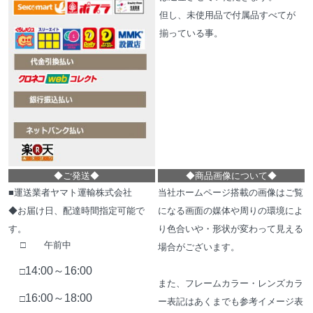
但し、未使用品で付属品すべてが
揃っている事。
◆
ご発送
◆
◆
商品画像について
◆
■運送業者ヤマト運輸株式会社
当社ホームページ搭載の画像はご覧
◆お届け日、配達時間指定可能で
になる画面の媒体や周りの環境によ
す。
り色合いや・形状が変わって見える
□ 午前中
場合がございます。
14:00～16:00
□
また、フレームカラー・レンズカラ
16:00～18:00
□
ー表記はあくまでも参考イメージ表