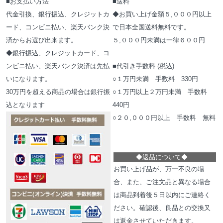
■お支払い方法
■送料
代金引換、銀行振込、クレジットカ
◆お買い上げ金額５,０００円以上
ード、コンビニ払い、楽天バンク決
で日本全国送料無料です。
済からお選び出来ます。
５,０００円未満は一律６００円
◆銀行振込、クレジットカード、コ
ンビニ払い、楽天バンク決済は先払
■代引き手数料 (税込)
いになります。
○１万円未満 手数料 330円
30万円を超える商品の場合は銀行振
○１万円以上２万円未満 手数料
込となります
440円
○２０,０００円以上 手数料 無料
◆
返品について
◆
お買い上げ品が、万一不良の場
合、また、ご注文品と異なる場合
は商品到着後５日以内にご連絡く
ださい。確認後、良品との交換又
は返金させていただきます。