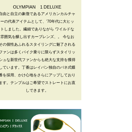
OLYMPIAN 1 DELUXE
自由と自立の象徴であるアメリカンカルチャ
ーの代表アイテムとして、’70年代に大ヒッ
トしました。繊細でありながら ワイルドな
雰囲気を醸し出すカーブレンズ、。 今なお
その個性あふれるスタイリングに魅了される
ファンは多くバイク乗りに限らずスタイリッ
シュな新世代ファンからも絶大な支持を獲得
しています。丁番はレイバン独自のバネ式蝶
番を採用、かけ心地をさらにアップしており
ます。テンプルはご希望でストレートにお直
しできます。