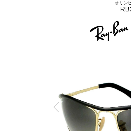
オリン
RB3