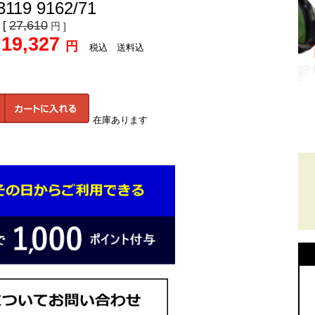
119 9162/71
27,610
[
円 ]
19,327
円
税込 送料込
在庫あります