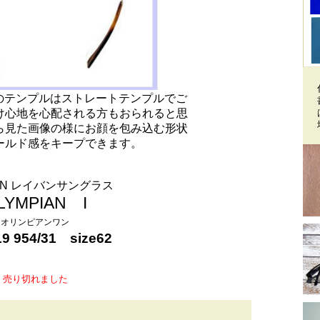
ズのテンプルはストレートテンプルでご
け心地を心配される方もおられると思
ら見た画像の様にお顔を包み込む形状
ールド感をキープできます。
BAN レイバンサングラス
LYMPIAN I
オリンピアンワン
9 954/31 size62
売り切れました