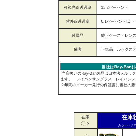
可視光線透過率
13.2パーセン
紫外線透過率
0.1パーセント
付属品
純正ケース・レン
備考
正規品 ルックス
当社はRay-Ba
当店扱いのRay-Ban製品は日本法人ル
ます。 レイバンサングラス レイバンメ
２年間のメーカー発行の保証書に当社の販
在庫
在庫
〇 ×
カラーバリエ