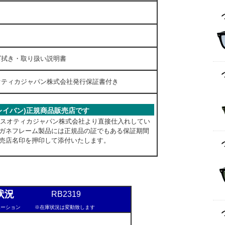
ト
以下
ズ拭き・取り扱い説明書
オティカジャパン株式会社発行保証書付き
n(レイバン)正規商品販売店です
ックスオティカジャパン株式会社より直接仕入れしてい
ガネフレーム製品には正規品の証でもある保証期間
売店名印を押印して添付いたします。
状況
RB2319
ーション
※在庫状況は変動致します