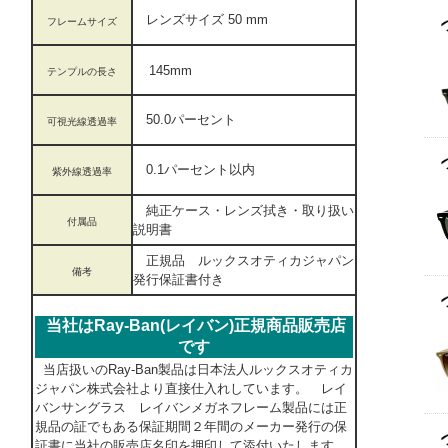
レンズサイズ 50 mm
フレームサイズ
145mm
テンプルの長さ
50.0パーセント
可視光線透過率
0.1パーセント以内
紫外線透過率
純正ケース・レンズ拭き・取り扱い
付属品
説明書
正規品 ルックスオティカジャパン
備考
発行保証書付き
当社はRay-Ban(レイバン)正規商品販売店
です
当店扱いのRay-Ban製品は日本法人ルックスオティカ
ジャパン株式会社より直接仕入れしています。 レイ
バンサングラス レイバンメガネフレーム製品には正
規品の証でもある保証期間２年間のメーカー発行の保
証書に当社の販売店名印を押印して添付いたします。