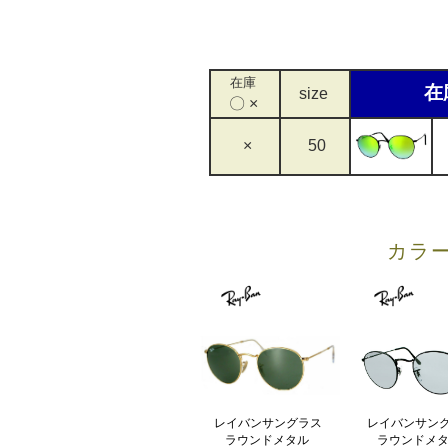
在庫
在
size
〇 ×
×
50
R
カラ
レイバンサングラス
レイバンサン
ラウンドメタル
ラウンドメ