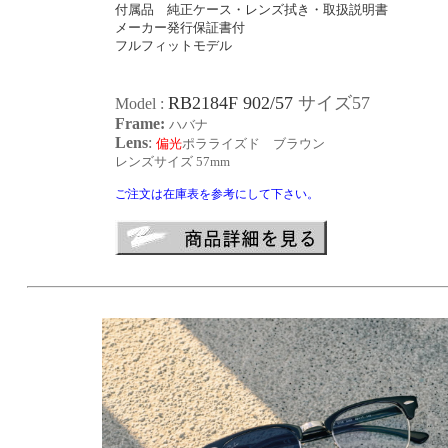
付属品 純正ケース・レンズ拭き
・取扱説明書
メーカー発行保証書付
フルフィットモデル
RB2184F 902/57
サイズ57
Model
:
Frame:
ハバナ
Lens
:
偏光
ポラライズド ブラウン
レンズサイズ
57mm
ご注文は在庫表を参考にして下さい。