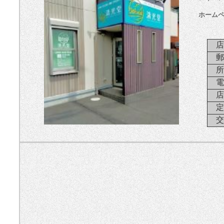
ホーム
店
郵
所
電
店
定
交