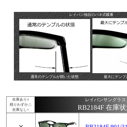
レイバン独自のバネ式蝶番
通常のテンプルが開いた状態
最大にテンプ
在庫あり○
レイバンサングラス
残りわずか△
RB2184F 在庫
在庫なし×
×
RB2184F 901/31 