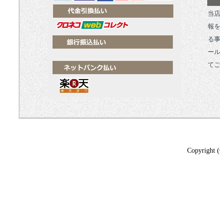
当
報
る
ール
て
Copyright 