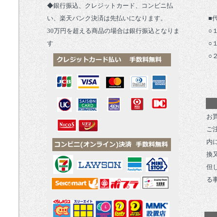
◆銀行振込、クレジットカード、コンビニ払
い、楽天バンク決済は先払いになります。
■
30万円を超える商品の場合は銀行振込となりま
○
す
○
○
お
ご
内
換
但
る